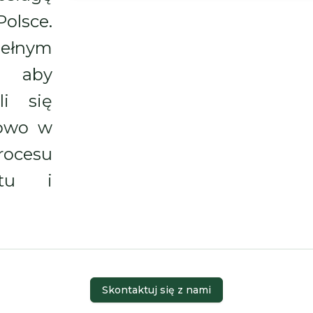
olsce.
ełnym
, aby
li się
towo w
rocesu
ytu i
Skontaktuj się z nami