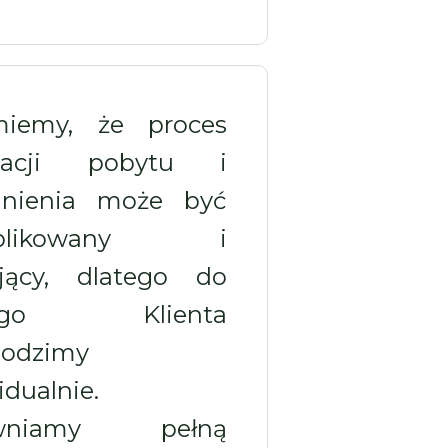
miemy, że proces
lizacji pobytu i
dnienia może być
mplikowany i
ujący, dlatego do
dego Klienta
odzimy
dualnie.
ewniamy pełną