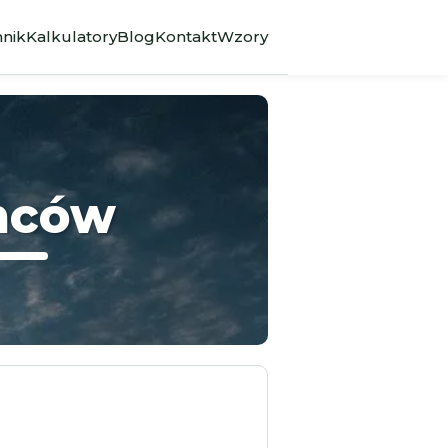
nik
Kalkulatory
Blog
Kontakt
Wzory
emców