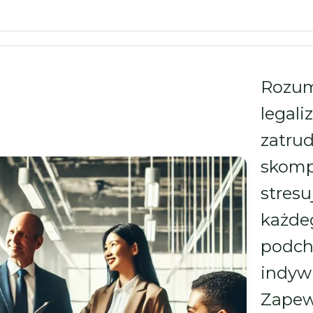
Rozu
lega
zatru
sko
stres
każ
podch
indywi
Zap