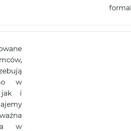
formal
rowane
mców,
ebują
wno w
 jak i
ajemy
 ważna
cja w