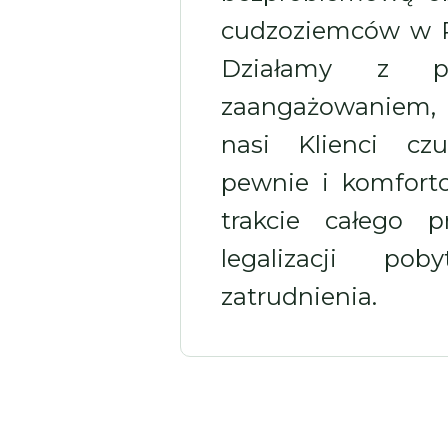
cudzoziemców w P
Działamy z p
zaangażowaniem
nasi Klienci czu
pewnie i komfor
trakcie całego p
legalizacji pob
zatrudnienia.