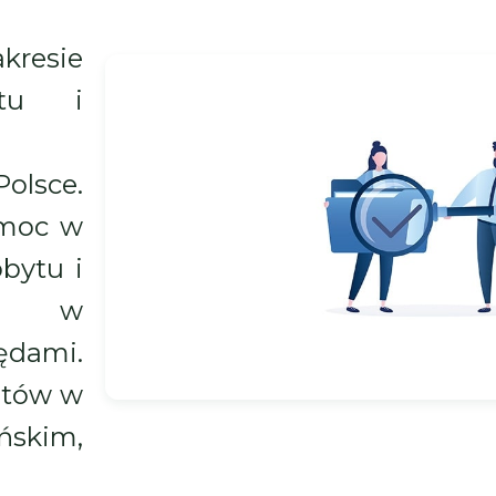
resie
ytu i
olsce.
moc w
bytu i
wo w
ędami.
ntów w
skim,