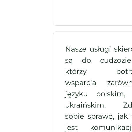
Nasze usługi skie
są do cudzozie
którzy potrz
wsparcia zaró
języku polskim,
ukraińskim. Zd
sobie sprawę, jak
jest komunika