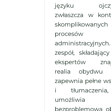
języku ojczy
zwłaszcza w kont
skomplikowanych
procesów
administracyjnych
zespół, składający
ekspertów znaj
realia obydwu k
zapewnia pełne ws
i tłumaczeni
umożliwia
bezproblemową o