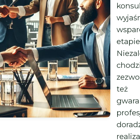
konsu
wyj
wspa
etap
Nieza
chodz
zezwo
też 
gwara
profe
dorad
reali