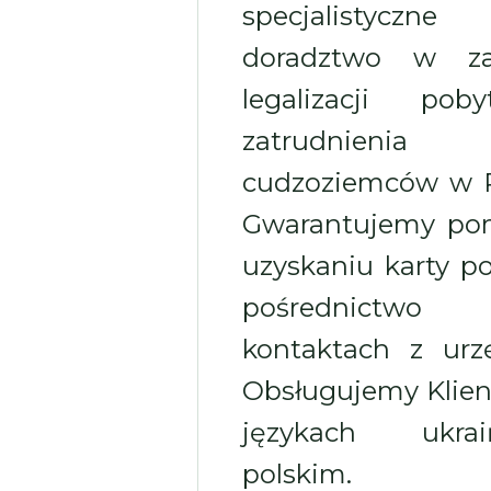
specjalistyczne
doradztwo w zak
legalizacji pob
zatrudnienia
cudzoziemców w P
Gwarantujemy po
uzyskaniu karty po
pośrednict
kontaktach z urz
Obsługujemy Klie
językach ukraiń
polskim.