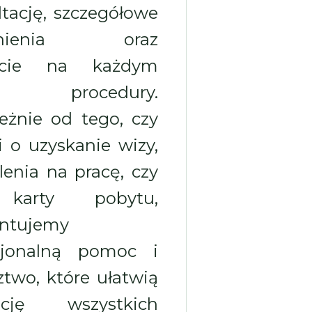
ltację, szczegółowe
aśnienia oraz
rcie na każdym
ie procedury.
leżnie od tego, czy
i o uzyskanie wizy,
lenia na pracę, czy
karty pobytu,
ntujemy
sjonalną pomoc i
ztwo, które ułatwią
zację wszystkich