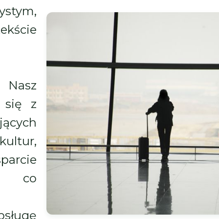
stym,
ekście
. Nasz
 się z
ących
ultur,
parcie
a, co
bsługę